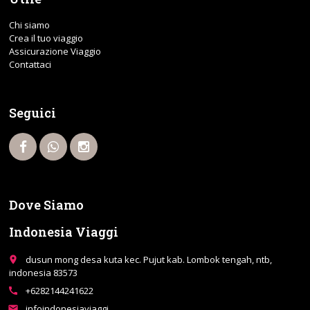
Chi siamo
Crea il tuo viaggio
Assicurazione Viaggio
Contattaci
Seguici
Dove Siamo
Indonesia Viaggi
dusun mong desa kuta kec. Pujut kab. Lombok tengah, ntb,
place
indonesia 83573
+6282144241622
call
infoindonesiaviaggi
email