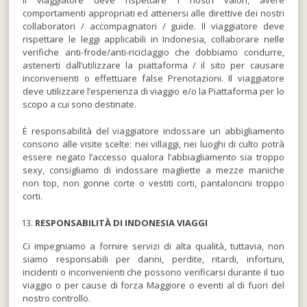
Il viaggiatore deve rispettare i nostri valori, avere
comportamenti appropriati ed attenersi alle direttive dei nostri
collaboratori / accompagnatori / guide. Il viaggiatore deve
rispettare le leggi applicabili in Indonesia, collaborare nelle
verifiche anti-frode/anti-riciclaggio che dobbiamo condurre,
astenerti dall’utilizzare la piattaforma / il sito per causare
inconvenienti o effettuare false Prenotazioni. Il viaggiatore
deve utilizzare l’esperienza di viaggio e/o la Piattaforma per lo
scopo a cui sono destinate.
È responsabilità del viaggiatore indossare un abbigliamento
consono alle visite scelte: nei villaggi, nei luoghi di culto potrà
essere negato l’accesso qualora l’abbiagliamento sia troppo
sexy, consigliamo di indossare magliette a mezze maniche
non top, non gonne corte o vestiti corti, pantaloncini troppo
corti.
RESPONSABILITÀ DI INDONESIA VIAGGI
Ci impegniamo a fornire servizi di alta qualità, tuttavia, non
siamo responsabili per danni, perdite, ritardi, infortuni,
incidenti o inconvenienti che possono verificarsi durante il tuo
viaggio o per cause di forza Maggiore o eventi al di fuori del
nostro controllo.