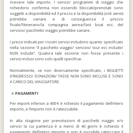
ricevere tale importo. I servizi/ programmi di viaggio che
richiedono conferma non essendo bloccati/prenotati sono
soggetti a disponibilità ed il prezzo e la disponibilità (voli aerei)
potrebbe variare e di conseguenza il prezzo
finale/l’itinerario/la compagnia aerea/fast boat ecc. del
servizio/ pacchetto viaggio potrebbe variare.
I prezzi indicati per i nostri servizi includono quanto specificato
nella sezione “il pacchetto viaggio/ servizio/ tour ecc include/
NON include”. Qualora tale sezione non fosse presente i
servizi inclusi sono solo quelli specificai.
Normalmente, se non diversamente specificato, i BIGLIETTI
D’INGRESSO/ DONAZIONI/ TASSE NON SONO INCLUSE E SONO
A CARICO DEL VIAGGIATORE.
PAGAMENTI
Per importi inferiori a 400 € è richiesto il pagamento dell’intero
importo, e l’importo non è rateizzabile.
In alta stagione per prenotazioni di pacchetti viaggio e/o
servizi la cui partenza è a meno di 40 giorni è richiesto il
pagamento dell’intero importo e non è possibile rateizzare il