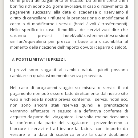
come prova del pagamento effettuato. Da tenere conto che i
bonifici richiedono 2-5 giorni lavorativi. In caso di ricevimento di
pagamenti successivi alla data di scadenza ci riserviamo il
diritto di cancellare / rifiutare la prenotazione o modificarne il
costo o di modificarne i servizi (hotel / voli / trasferimenti).
Nello specifico in caso di modifica dei servizi vuol dire che
saranno previsti hotel/voli/trasferimenti/escursioni
similari/equivalenti per prezzo in base alla disponibilità al
momento della ricezione dell’importo dovuto (caparra o saldo).
POSTI LIMITATI
E PREZZI
.
I prezzi sono soggetti al cambio valuta quindi possono
cambiare in qualsiasi momento senza preavviso.
Nel caso di programmi viaggio su misura o servizi il cui
pagamento non puό essere fatto direttamente dal nostro sito
web e richiede la nostra previa conferma, i servizi, hotel ecc.
non sono ancora stati riservati quindi le prenotazioni
verranno effettuate in seguito alla definitiva conferma di
acquisto da parte del viaggiatore. Una volta che noi riceviamo
la conferma da parte del viaggiatore provvederemo a
bloccare i servizi ed ad inviare la fattura con l’importo da
versare e la data di scadenza entro la quale dobbiamo