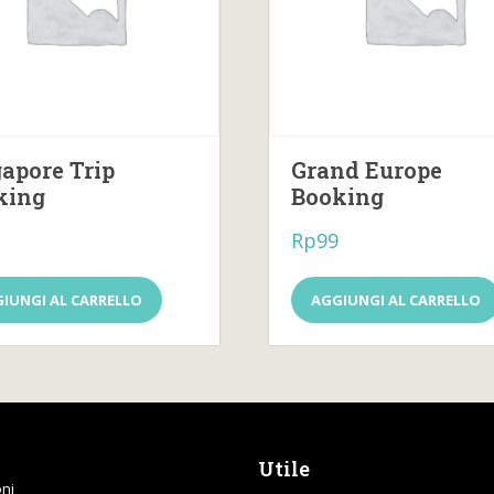
apore Trip
Grand Europe
king
Booking
Rp
99
IUNGI AL CARRELLO
AGGIUNGI AL CARRELLO
Utile
ni