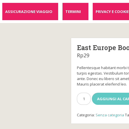
ASSICURAZIONE VIAGGIO
TERMINI
PRIVACY E COOKIE
East Europe Bo
Rp
29
Pellentesque habitant morbi 
turpis egestas. Vestibulum tort
ante. Donec eu libero sit ame
Mauris placerat eleifend leo.
East
AGGIUNGI AL CA
Europe
Booking
quantità
Categoria:
Senza categoria
T