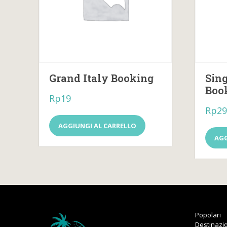
Grand Italy Booking
Sing
Boo
Rp
19
Rp
29
AGGIUNGI AL CARRELLO
AGG
Popolari
Destinazio