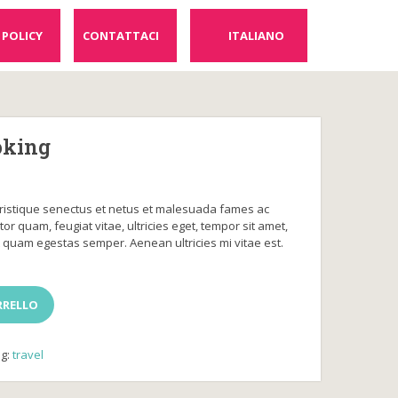
 POLICY
CONTATTACI
ITALIANO
oking
tristique senectus et netus et malesuada fames ac
or quam, feugiat vitae, ultricies eget, tempor sit amet,
t quam egestas semper. Aenean ultricies mi vitae est.
RRELLO
ag:
travel