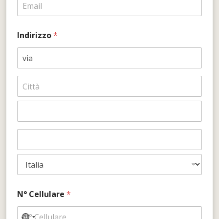
Indirizzo
*
Indirizzo
(linea 1)
Città
Stato /
Provincia /
Regione
Codice
postale
Nazione
N° Cellulare
*