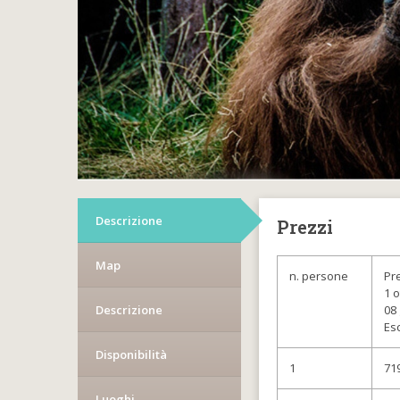
Descrizione
Prezzi
Map
n. persone
Pr
1 
Descrizione
08
Es
Disponibilità
1
71
Luoghi