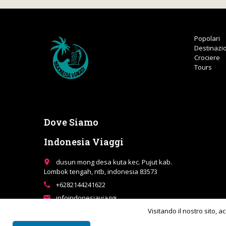
Popolari
Destinazio
Crociere
Tours
Dove Siamo
Indonesia Viaggi
dusun mong desa kuta kec. Pujut kab.
place
Lombok tengah, ntb, indonesia 83573
+6282144241622
call
infoindonesiaviaggi
email
Visitando il nostro sito, ac