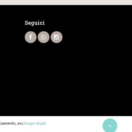
Seguici
cciamento, ecc.
Scopri di più
