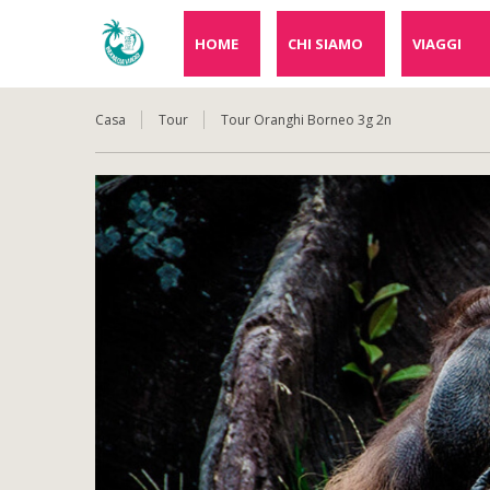
HOME
CHI SIAMO
VIAGGI
Casa
Tour
Tour Oranghi Borneo 3g 2n