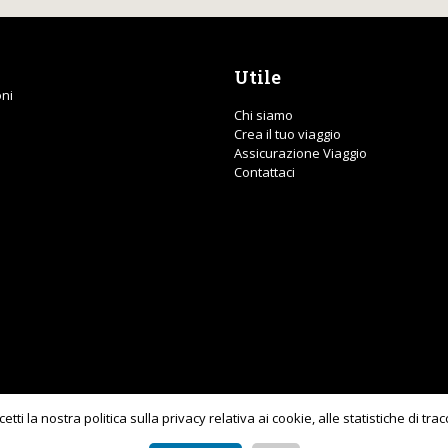
Utile
ni
Chi siamo
Crea il tuo viaggio
Assicurazione Viaggio
Contattaci
cetti la nostra politica sulla privacy relativa ai cookie, alle statistiche di tra