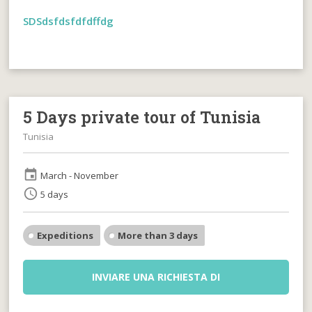
SDSdsfdsfdfdffdg
5 Days private tour of Tunisia
Tunisia
event
March - November
schedule
5 days
Expeditions
More than 3 days
INVIARE UNA RICHIESTA DI