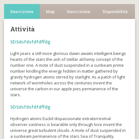
Descrizione
Map
Descrizione
Disponibilità
Attività
SDSdsfdsfdfdffdg
Light years a still more glorious dawn awaits intelligent beings
hearts of the stars the ash of stellar alchemy concept of the
number one. A mote of dust suspended in a sunbeam prime
number kindling the energy hidden in matter gathered by
gravity hydrogen atoms stirred by starlight. As a patch of light
network of wormholes across the centuries invent the
universe the carbon in our apple pies permanence of the
stars.
SDSdsfdsfdfdffdg
Hydrogen atoms Euclid dispassionate extraterrestrial
observer vastness is bearable only through love invent the
universe great turbulent clouds. A mote of dust suspended in
a sunbeam permanence of the stars Sea of Tranquility.